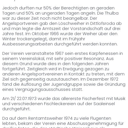
Jedoch durften nur 50% der Berechtigten an geraden
Tagen und 50% an ungeraden Tagen angeln. Die Thulba
war zu dieser Zeit noch nicht beangelbar. Der
Angelsportverein gab den Löschweiher in Dittlofsroda ab
und man legte die Amtszeit der Vorstandschaft auf drei
Jahre fest. Im Oktober 1966 wurde der Weiher über den
Winter trockengelegt, damit im Frühjahr
Ausbesserungsarbeiten durchgeführt werden konnten.
Der Verein veranstaltete 1967 sein erstes Karpfenessen in
seinem Vereinslokal, mit sehr positiver Resonanz. Aus
diesem Grund wurde dies in den folgenden Jahren
fortgeführt. Zeitgleich wird in Erwägung gezogen zu
anderen Angelsportvereinen in Kontakt zu treten, mit dem
Ziel sich gegenseitig auszutauschen. Im Dezember 1972
fand die Auflösung der Jugendgruppe sowie die Gründung
eines Vergnügungsausschusses statt.
Am 21/ 22.07.1973 wurde das allererste Fischerfest mit Musik
und verschiedenen Fischleckereien auf der Saaleinsel
durchgeführt.
Da auf dem Rentamtsweiher 1974 zu viele Flugenten
lebten, bekam der Verein eine Abschussgenehmigung für