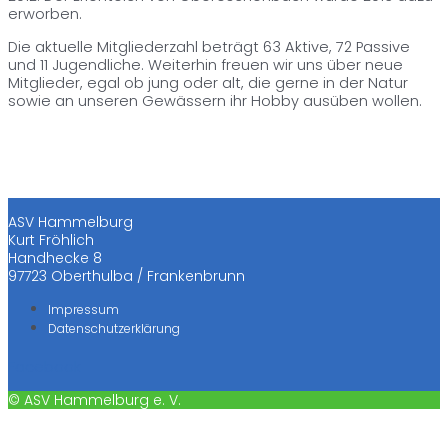
erworben.
Die aktuelle Mitgliederzahl beträgt 63 Aktive, 72 Passive
und 11 Jugendliche. Weiterhin freuen wir uns über neue
Mitglieder, egal ob jung oder alt, die gerne in der Natur
sowie an unseren Gewässern ihr Hobby ausüben wollen.
ASV Hammelburg
Kurt Fröhlich
Handhecke 8
97723 Oberthulba / Frankenbrunn
Impressum
Datenschutzerklärung
Facebook
© ASV Hammelburg e. V.