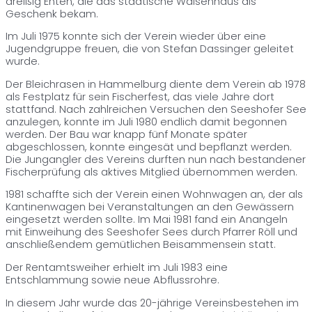
dreißig Enten, die das städtische Waisenhaus als
Geschenk bekam.
Im Juli 1975 konnte sich der Verein wieder über eine
Jugendgruppe freuen, die von Stefan Dassinger geleitet
wurde.
Der Bleichrasen in Hammelburg diente dem Verein ab 1978
als Festplatz für sein Fischerfest, das viele Jahre dort
stattfand. Nach zahlreichen Versuchen den Seeshofer See
anzulegen, konnte im Juli 1980 endlich damit begonnen
werden. Der Bau war knapp fünf Monate später
abgeschlossen, konnte eingesät und bepflanzt werden.
Die Jungangler des Vereins durften nun nach bestandener
Fischerprüfung als aktives Mitglied übernommen werden.
1981 schaffte sich der Verein einen Wohnwagen an, der als
Kantinenwagen bei Veranstaltungen an den Gewässern
eingesetzt werden sollte. Im Mai 1981 fand ein Anangeln
mit Einweihung des Seeshofer Sees durch Pfarrer Röll und
anschließendem gemütlichen Beisammensein statt.
Der Rentamtsweiher erhielt im Juli 1983 eine
Entschlammung sowie neue Abflussrohre.
In diesem Jahr wurde das 20-jährige Vereinsbestehen im