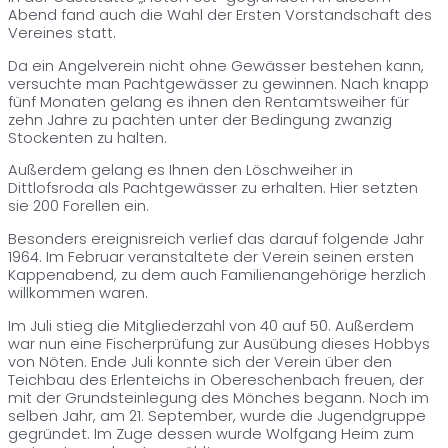
Abend fand auch die Wahl der Ersten Vorstandschaft des
Vereines statt.
Da ein Angelverein nicht ohne Gewässer bestehen kann,
versuchte man Pachtgewässer zu gewinnen. Nach knapp
fünf Monaten gelang es ihnen den Rentamtsweiher für
zehn Jahre zu pachten unter der Bedingung zwanzig
Stockenten zu halten.
Außerdem gelang es Ihnen den Löschweiher in
Dittlofsroda als Pachtgewässer zu erhalten. Hier setzten
sie 200 Forellen ein.
Besonders ereignisreich verlief das darauf folgende Jahr
1964. Im Februar veranstaltete der Verein seinen ersten
Kappenabend, zu dem auch Familienangehörige herzlich
willkommen waren.
Im Juli stieg die Mitgliederzahl von 40 auf 50. Außerdem
war nun eine Fischerprüfung zur Ausübung dieses Hobbys
von Nöten. Ende Juli konnte sich der Verein über den
Teichbau des Erlenteichs in Obereschenbach freuen, der
mit der Grundsteinlegung des Mönches begann. Noch im
selben Jahr, am 21. September, wurde die Jugendgruppe
gegründet. Im Zuge dessen wurde Wolfgang Heim zum