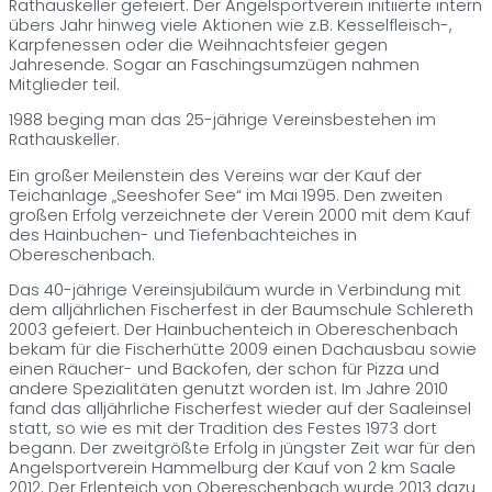
Rathauskeller gefeiert. Der Angelsportverein initiierte intern
übers Jahr hinweg viele Aktionen wie z.B. Kesselfleisch-,
Karpfenessen oder die Weihnachtsfeier gegen
Jahresende. Sogar an Faschingsumzügen nahmen
Mitglieder teil.
1988 beging man das 25-jährige Vereinsbestehen im
Rathauskeller.
Ein großer Meilenstein des Vereins war der Kauf der
Teichanlage „Seeshofer See“ im Mai 1995. Den zweiten
großen Erfolg verzeichnete der Verein 2000 mit dem Kauf
des Hainbuchen- und Tiefenbachteiches in
Obereschenbach.
Das 40-jährige Vereinsjubiläum wurde in Verbindung mit
dem alljährlichen Fischerfest in der Baumschule Schlereth
2003 gefeiert. Der Hainbuchenteich in Obereschenbach
bekam für die Fischerhütte 2009 einen Dachausbau sowie
einen Räucher- und Backofen, der schon für Pizza und
andere Spezialitäten genutzt worden ist. Im Jahre 2010
fand das alljährliche Fischerfest wieder auf der Saaleinsel
statt, so wie es mit der Tradition des Festes 1973 dort
begann. Der zweitgrößte Erfolg in jüngster Zeit war für den
Angelsportverein Hammelburg der Kauf von 2 km Saale
2012. Der Erlenteich von Obereschenbach wurde 2013 dazu